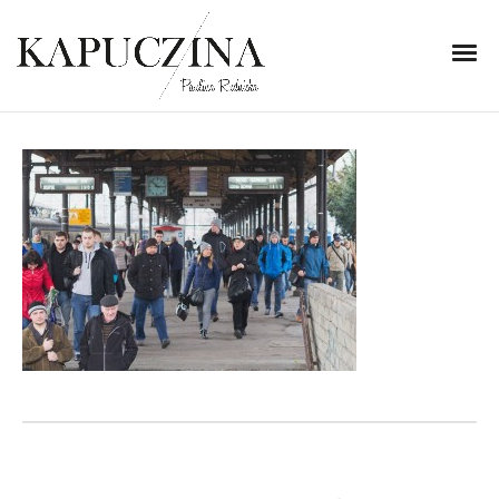
30 listopada 2013
IMG_4565
Written by
Kapuczina
in