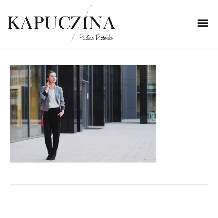
21 listopada 2013
IMG_2162
Written by
Kapuczina
in