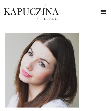
24 listopada 2013
IMG_3025-1
Written by
Kapuczina
in