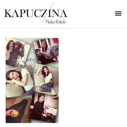
25 listopada 2013
domowe
Written by
Kapuczina
in