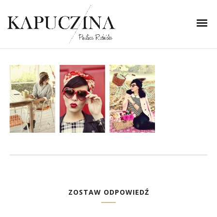
21 listopada 2013
Keiko Lynn
Written by
Kapuczina
in
ZOSTAW ODPOWIEDŹ