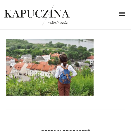
30 października 2013
DSC_4805d
Written by
Kapuczina
in