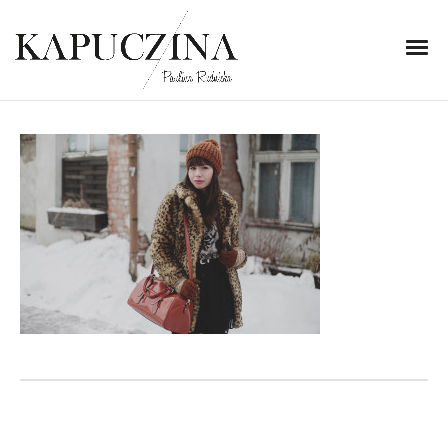
5 listopada 2013
IMG1990jp_xsrwwwq
Written by
Kapuczina
in