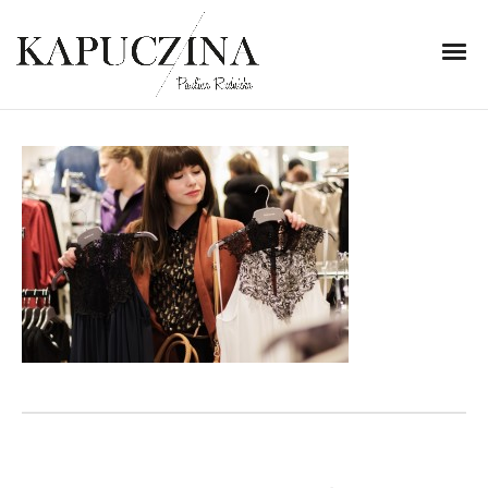
5 listopada 2013
IMG_1758
Written by
Kapuczina
in