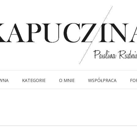
5 listopada 2013
112
Written by
Kapuczina
in
WNA
KATEGORIE
O MNIE
WSPÓŁPRACA
FO