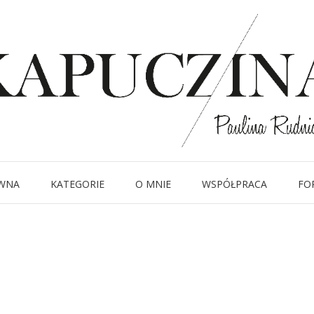
6 listopada 2013
016
Written by
Kapuczina
in
WNA
KATEGORIE
O MNIE
WSPÓŁPRACA
FO