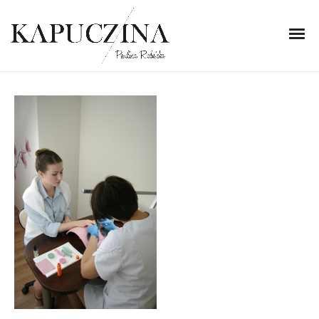
6 listopada 2013
IMGP7575J_xpsanqr
Written by
Kapuczina
in