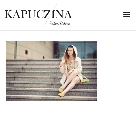
6 listopada 2013
260
Written by
Kapuczina
in