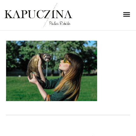
6 listopada 2013
DSC5973jp_rwerrpe
Written by
Kapuczina
in