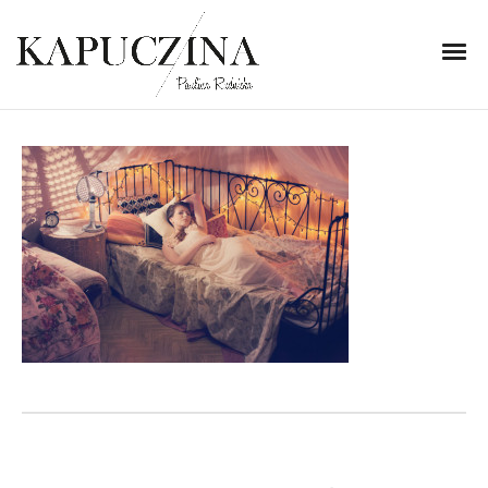
6 listopada 2013
IMG_1314
Written by
Kapuczina
in