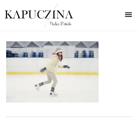
6 listopada 2013
IMG_8634
Written by
Kapuczina
in