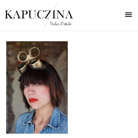
11 listopada 2013
_MG_7932
Written by
Kapuczina
in